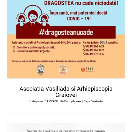
Este nevoie de implicarea tuturor!
Ne propunem sa centralizam toate interventiile (privat
publice) si sa vi le prezentam.
Va rugam sa utilizati
#HaiCuImplicarea
atunci cand m
campaniile de strangere de fonduri sau achizitii noi pen
putea identifica mai repede, centraliza si in acest fel sa
contribuim la refacerea necesarului de dotari si echi
CAMPANII DE STRANGERE DE F