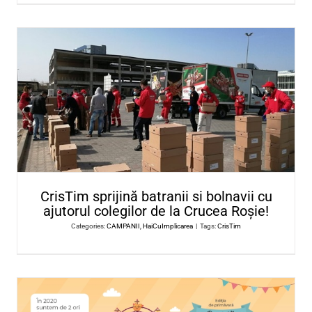
Kiss FM ÎMPREUNĂ
Categories:
CAMPANII
,
HaiCuImplicarea
|
Tags:
Kiss FM ÎMPRE