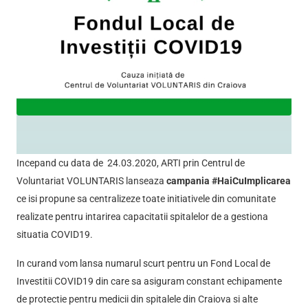
online pentru copiii fără acces la tehnologie sau intern
județul Dolj!