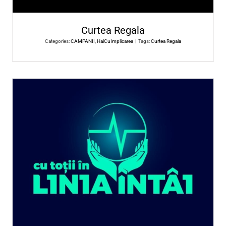
Rotary Club Craiova Probitas
Categories:
CAMPANII
,
HaiCuImplicarea
|
Tags:
Rotary Club