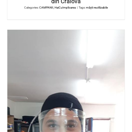
Sanziana Spring
Categories:
CAMPANII
,
HaiCuImplicarea
|
Tags:
Sanziana Spri