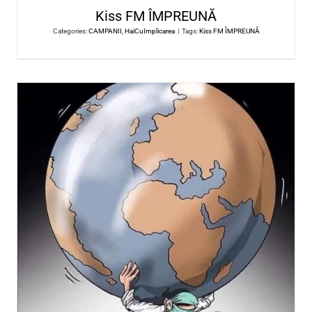
Centrul de Psihoterapie Irina Gr
Categories:
CAMPANII
,
HaiCuImplicarea
|
Tags:
Centrul de Psihoterapie 