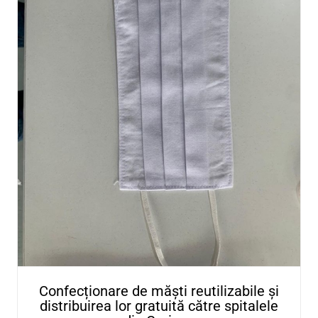
Simode Dealer Peugeot
Categories:
CAMPANII
,
HaiCuImplicarea
|
Tags:
Simode Dealer Pe