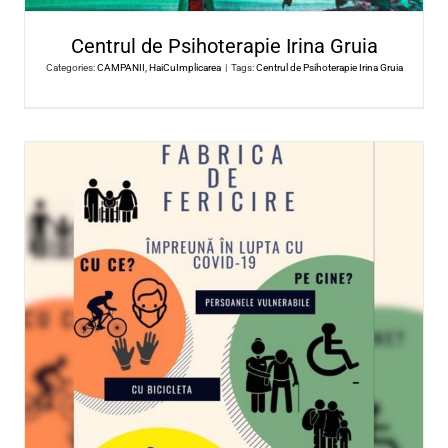
ACCES Oltenia
Categories:
CAMPANII
,
HaiCuImplicarea
|
Tags:
ACCES Olteni