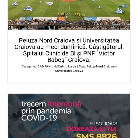
Crucea Rosie Romana
Categories:
CAMPANII
,
HaiCuImplicarea
|
Tags:
Crucea Rosie Ro