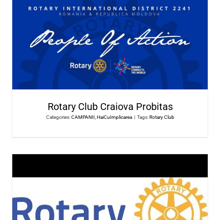
Primaria Municipiului Craiova
Categories:
CAMPANII
,
HaiCuImplicarea
|
Tags:
Primaria Municipiului