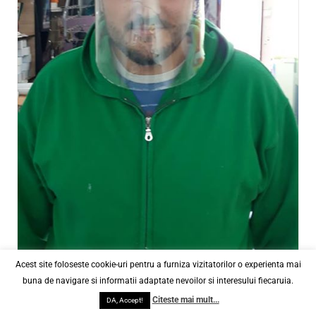
Curtea Regala
Categories:
CAMPANII
,
HaiCuImplicarea
|
Tags:
Curtea Regal