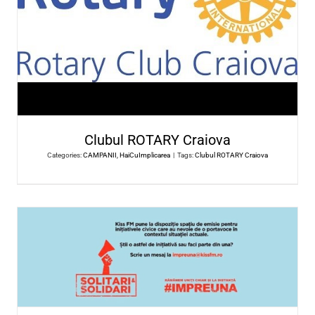
World Vision Romania- Dolj offi
Categories:
CAMPANII
,
HaiCuImplicarea
|
Tags:
World Vision Rom