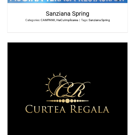
COS și ASFSS
Categories:
CAMPANII
,
HaiCuImplicarea
|
Tags:
COS și ASFS