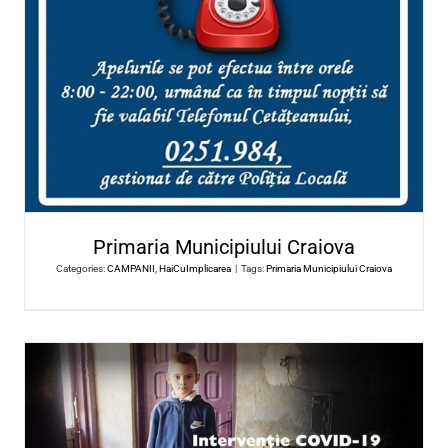
Asociația Dăruiește Viață
Categories:
CAMPANII
,
HaiCuImplicarea
|
Tags:
Asociatia Daruieste