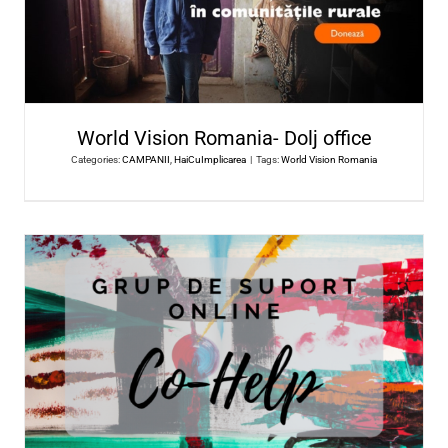
ARTI
Categories:
CAMPANII
,
HaiCuImplicarea
|
Tags:
ARTI
INITIATIVE LOCALE SUPOR