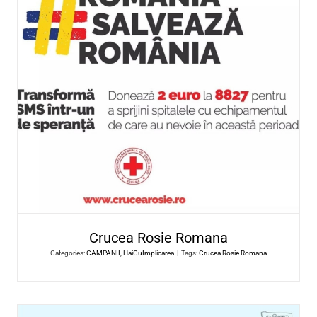
Ajuta-ma sa ajut
Categories:
CAMPANII
,
HaiCuImplicarea
|
Tags:
Ajuta-ma sa aj