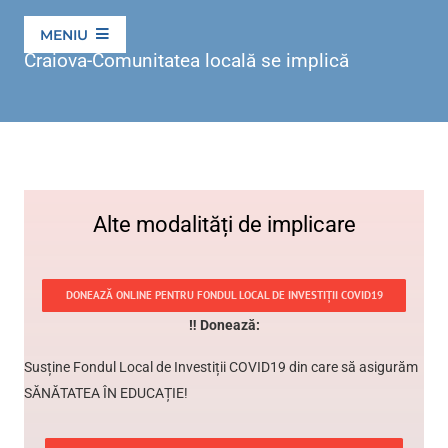
Skip
MENIU
to
Craiova-Comunitatea locală se implică
content
EDIȚI
EDIȚIILE ANTE
Alte modalități de implicare
DONEAZĂ ONLINE PENTRU FONDUL LOCAL DE INVESTIȚII CO
‼ Donează: