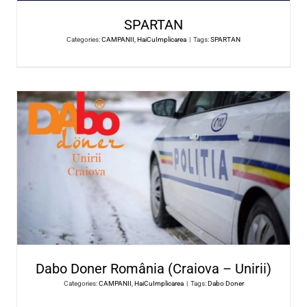
Clubul ROTARY Craiova
Categories:
CAMPANII
,
HaiCuImplicarea
|
Tags:
Clubul ROTARY Cr