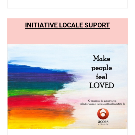
Asociatia ʺLife is better with frie
Categories:
CAMPANII
,
HaiCuImplicarea
|
Tags:
Asociatia ʺLife is bet
friendsʺ