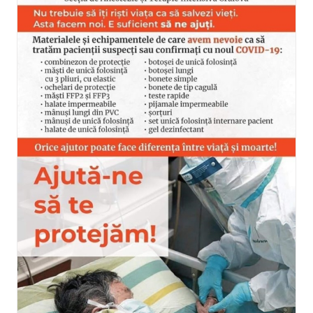
Asociatia Vasiliada si Arhiepisco
Craiovei
Categories:
CAMPANII
,
HaiCuImplicarea
|
Tags:
Vasiliada