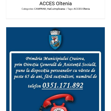
Peluza Nord Craiova și Universit
Craiova au meci duminică. Câștigăt
Spitalul Clinic de BI şi PNF „Vict
Babeş“ Craiova.
Categories:
CAMPANII
,
HaiCuImplicarea
|
Tags:
Peluza Nord Craio
Universitatea Craiova