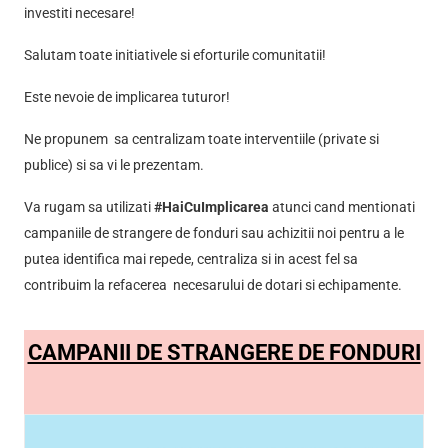
Incepand cu data de 24.03.2020, ARTI prin Centrul de
Voluntariat VOLUNTARIS lanseaza
campania #HaiCuI
ce isi propune sa centralizeze toate initiativele din co
realizate pentru intarirea capacitatii spitalelor de a ge
situatia COVID19.
In curand vom lansa numarul scurt pentru un Fond Lo
Investitii COVID19 din care sa asiguram constant ec
de protectie pentru medicii din spitalele din Craiova si a
investiti necesare!
Salutam toate initiativele si eforturile comunitatii!