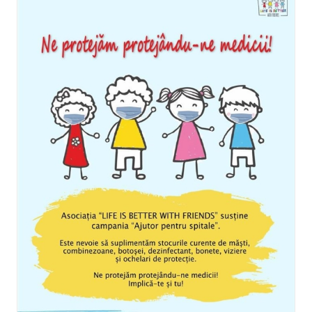
Asociatia Spitalului Clinic Cai Fe
“Impreuna pe drumul spre sanata
Categories:
CAMPANII
,
HaiCuImplicarea
|
Tags:
Asociatia Spitalului C
Ferate