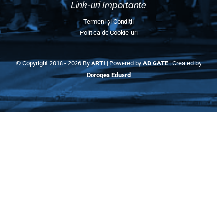
Edițiile Anterioare (Galerie)
Galerie Semimaraton 2025
Galerie Semimaraton 2024
Galerie Semimaraton 2023
Galerie Semimaraton 2022
Galerie Semimaraton 2018-2019
Contact Info
E-mail:
contact@semimaratonulcraiovei.ro
Coordonator voluntari:
+40 755 379 593
(Ayan)
Adresa poștală:
România, Craiova, Str. Bibescu Nr. 44