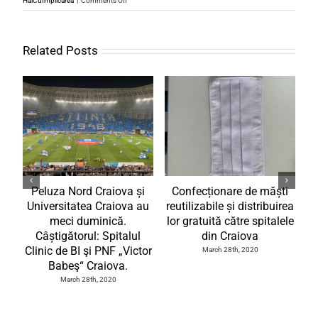
– Au achizitionat si donat autoritatilor kit-uri de test
un numar de 250 de persoane.
https://www.facebook.com/RotaractCraiovaProbita
By
SemimaratonulCraioveiAdmin
|
March 26th, 2020
|
CAMPANII
,
on
HaiCuImplicarea
|
Comments Off
Rotary
Club
Craiova
Related Posts
Probitas