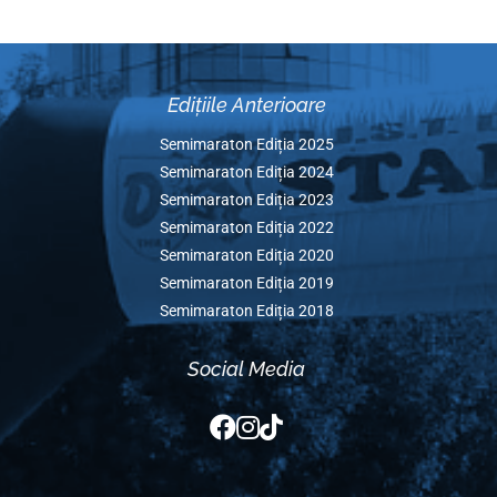
Peluza Nord Craiova și
Confecționare d
Universitatea Craiova au
reutilizabile și dis
meci duminică.
lor gratuită către 
Câștigătorul: Spitalul
din Craiov
Clinic de BI şi PNF „Victor
March 28th, 20
Babeş“ Craiova.
March 28th, 2020