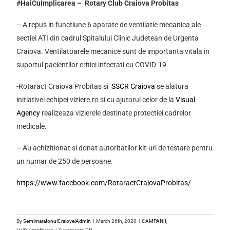
Rotary Club Craiova Probitas
#HaiCuImplicarea –
Rotary Club Craiova Probitas
– A repus in functiune 6 aparate de ventilatie mecani
sectiei ATI din cadrul Spitalului Clinic Judetean de Ur
Craiova. Ventilatoarele mecanice sunt de importanta 
suportul pacientilor critici infectati cu COVID-19.
-Rotaract Craiova Probitas si
SSCR Craiova
se alatu
initiativei echipei viziere.ro si cu ajutorul celor de la
Vi
Agency
realizeaza vizierele destinate protectiei cadre
medicale.