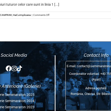
N ofera meniuri tuturor celor care sunt in linia 1 [...]
on
March 26th, 2020
|
CAMPANII
,
HaiCuImplicarea
|
Comments Off
SPARTAN