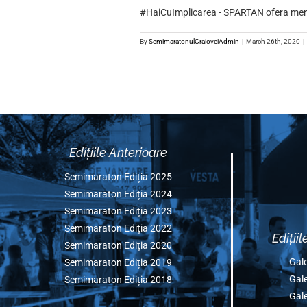
SPARTAN
#HaiCuImplicarea - SPARTA
By
SemimaratonulCraioveiAdmin
|