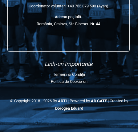
Edițiile Anterioare (Galerie)
Galerie Semimaraton 2025
Galerie Semimaraton 2024
Galerie Semimaraton 2023
Galerie Semimaraton 2022
Galerie Semimaraton 2018-2019
Contact Info
E-mail:
contact@semimaratonulcraiovei.ro
Coordonator voluntari:
+40 755 379 593
(Ayan)
Adresa poștală:
România, Craiova, Str. Bibescu Nr. 44