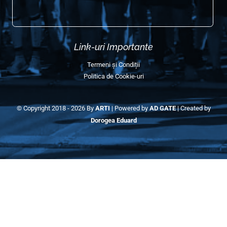
Galerie Semimaraton 2022
Galerie Semimaraton 2018-2019
Contact Info
E-mail:
contact@semimaratonulcraiovei.ro
Coordonator voluntari:
+40 755 379 593
(Ayan)
Adresa poștală:
România, Craiova, Str. Bibescu Nr. 44