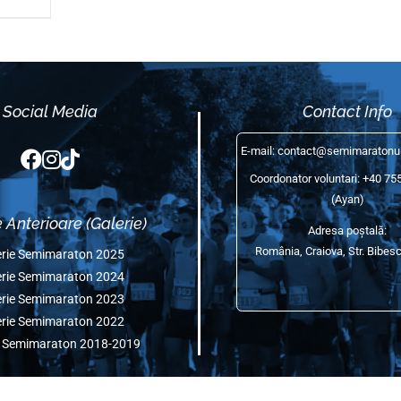
Fondul Local de
”
ails
Social Media
Edițiile Anterioare (Galerie)