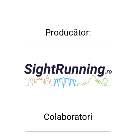
Ediția 2026
Edițiile anteri
Producăt