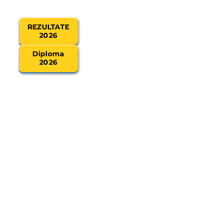
REZULTATE
2026
oare
or:
Diploma
2026