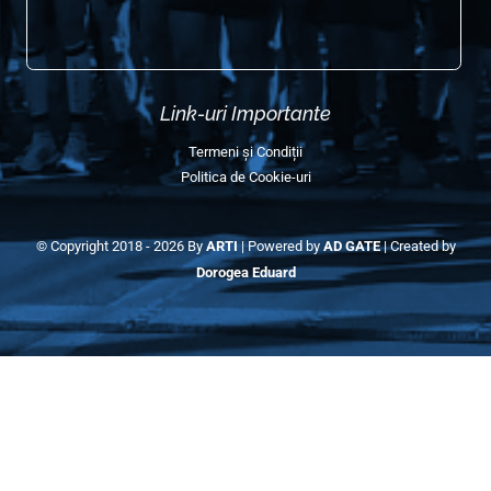
Edițiile Anterioare (Galerie)
Galerie Semimaraton 2025
Galerie Semimaraton 2024
Galerie Semimaraton 2023
Galerie Semimaraton 2022
Galerie Semimaraton 2018-2019
Contact Info
E-mail:
contact@semimaratonulcraiovei.ro
Coordonator voluntari:
+40 755 379 593
(Ayan)
Adresa poștală:
România, Craiova, Str. Bibescu Nr. 44