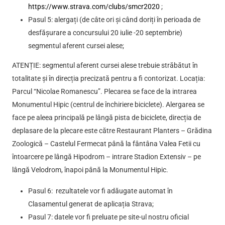
Pasul 3: achitați taxa de participare;
Pasul 4: în aplicația Strava solicitați accesul în Cl
Semimaratonul Craiovei 2020
aici:
https://www.strava.com/clubs/smcr2020
;
Pasul 5: alergați (de câte ori și când doriți în per
desfășurare a concursului 20 iulie -20 septembrie
segmentul aferent cursei alese;
ATENȚIE: segmentul aferent cursei alese trebuie străbă
totalitate și în direcția precizată pentru a fi contorizat.
Parcul “Nicolae Romanescu”. Plecarea se face de la in
Monumentul Hipic (centrul de închiriere biciclete). Ale
face pe aleea principală pe lângă pista de biciclete, dir
deplasare de la plecare este către Restaurant Planter