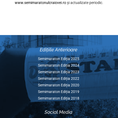
Zoologică – Castelul Fermecat până la fântâna Valea F
întoarcere pe lângă Hipodrom – intrare Stadion Extens
lângă Velodrom, înapoi până la Monumentul Hipic.
Pasul 6: rezultatele vor fi adăugate automat în
Clasamentul generat de aplicația Strava;
Pasul 7: datele vor fi preluate pe site-ul nostru ofi
www.semimaratonulcraiovei.ro
și actualizate per