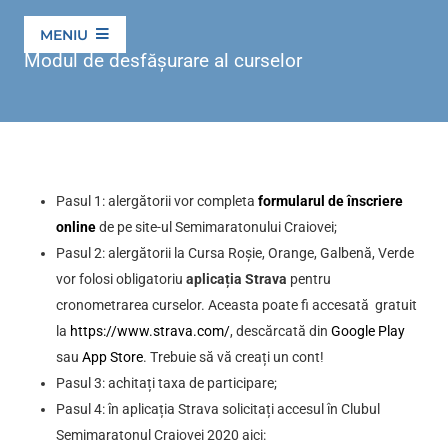
Skip
MENIU
to
Modul de desfășurare al curselor
content
EDIȚI
EDIȚIILE ANTE
Pasul 1: alergătorii vor completa
formularul de î
online
de pe site-ul Semimaratonului Craiovei;
Pasul 2: alergătorii la Cursa Roșie, Orange, Galb
vor folosi obligatoriu
aplicația Strava
pentru
cronometrarea curselor. Aceasta poate fi accesa
la
https://www.strava.com/
, descărcată din
Goog
sau
App Store
. Trebuie să vă creați un cont!