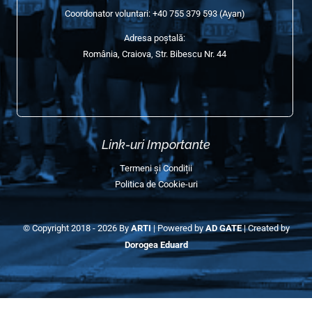
Edițiile Anterioare (Galerie)
Galerie Semimaraton 2025
Galerie Semimaraton 2024
Galerie Semimaraton 2023
Galerie Semimaraton 2022
Galerie Semimaraton 2018-2019
Contact Info
E-mail:
contact@semimaratonulcraiovei.ro
Coordonator voluntari:
+40 755 379 593
(Ayan)
Adresa poștală:
România, Craiova, Str. Bibescu Nr. 44