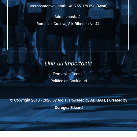
Edițiile Anterioare (Galerie)
Galerie Semimaraton 2025
Galerie Semimaraton 2024
Galerie Semimaraton 2023
Galerie Semimaraton 2022
Galerie Semimaraton 2018-2019
Contact Info
E-mail:
contact@semimaratonulcraiovei.ro
Coordonator voluntari:
+40 755 379 593
(Ayan)
Adresa poștală:
România, Craiova, Str. Bibescu Nr. 44